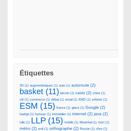
Étiquettes
autoroute
(2)
3D
(1)
augmentistiques
(1)
auto
(1)
basket
(11)
casio
(2)
bitcoin
(1)
chine
(1)
clé
(1)
commerce
(1)
débat
(1)
email
(1)
EMD
(1)
enfants
(1)
ESM
(15)
Google
(2)
france
(1)
glace
(1)
internet
(2)
java
(2)
hadopi
(1)
humour
(1)
immobilier
(1)
LLP
(15)
Lille
(1)
mobile
(1)
Montréal
(1)
mort
(1)
métro
(2)
orthographe
(2)
ordi
(1)
Russie
(1)
rêve
(1)