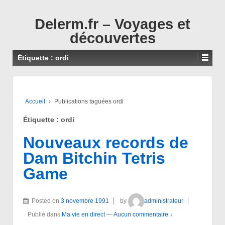
↓
PASSER
Delerm.fr – Voyages et
AU
découvertes
CONTENU
PRINCIPAL
Étiquette :
ordi
Accueil
›
Publications taguées ordi
Étiquette :
ordi
Nouveaux records de
Dam Bitchin Tetris
Game
Posted on
3 novembre 1991
by
administrateur
Publié dans
Ma vie en direct
—
Aucun commentaire ↓