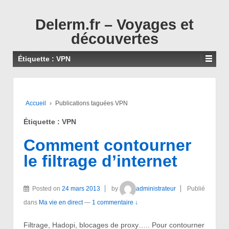
↓
PASSER
Delerm.fr – Voyages et
AU
découvertes
CONTENU
PRINCIPAL
Étiquette :
VPN
Accueil
›
Publications taguées VPN
Étiquette :
VPN
Comment contourner
le filtrage d’internet
Posted on
24 mars 2013
by
administrateur
Publié
dans
Ma vie en direct
—
1 commentaire ↓
Filtrage, Hadopi, blocages de proxy….. Pour contourner